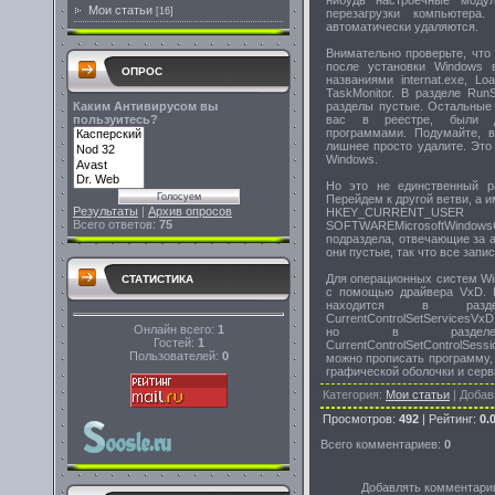
нибудь настроечные модул
Мои статьи
[16]
перезагрузки компьютера
автоматически удаляются.
Внимательно проверьте, что
после установки Windows 
ОПРОС
названиями internat.exe, Loa
TaskMonitor. В разделе RunS
Каким Антивирусом вы
разделы пустые. Остальные 
пользуитесь?
вас в реестре, были д
программами. Подумайте, 
лишнее просто удалите. Это 
Windows.
Но это не единственный ра
Перейдем к другой ветви, а и
Результаты
|
Архив опросов
HKEY_CURRENT_US
Всего ответов:
75
SOFTWAREMicrosoftWindows
подраздела, отвечающие за а
они пустые, так что все зап
Для операционных систем Wi
СТАТИСТИКА
с помощью драйвера VxD. 
находится в раздел
CurrentControlSetServicesVx
Онлайн всего:
1
но в разделе HK
Гостей:
1
CurrentControlSetControlS
Пользователей:
0
можно прописать программу, 
графической оболочки и серв
Категория
:
Мои статьи
|
Добав
Просмотров
:
492
|
Рейтинг
:
0.
Всего комментариев
:
0
Добавлять комментарии