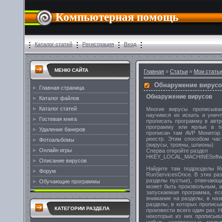
Компьютерная помощь
Каталог статей
Регистрация
Вход
МЕНЮ САЙТА
Главная
»
Статьи
»
Мои стать
Обнаружение вирус
Главная страница
Обнаружение вирусов
Каталог файлов
Каталог статей
Многие вирусы прописыва
научимся их искать и унич
Гостевая книга
прописать программу в автр
программу или ярлык в па
Удаление банеров
прописан там AVP Монитор.
реестр. Этим способом час
Фотоальбомы
(вирусы, трояны, шпионы)
Онлайн игры
Сперва откройте раздел
HKEY_LOCAL_MACHINESoftware
Описание вирусов
Найдите там подразделы Ru
Форум
RunServicesOnce. В этих ра
разделы пустые), отвечающ
Обучающие программы
может быть произвольным, а
запускаемая программа, ес
внимание на разделы, в наз
разделы, в которых прописы
КАТЕГОРИИ РАЗДЕЛА
произвести всего один раз. 
некоторые из них прописыв