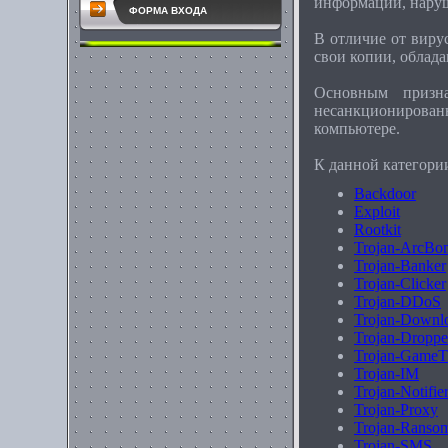
информации, наруш
ФОРМА ВХОДА
В отличие от виру
свои копии, облад
Основным призна
несанкционирован
компьютере.
К данной категори
Backdoor
Exploit
Rootkit
Trojan-ArcBo
Trojan-Banker
Trojan-Clicker
Trojan-DDoS
Trojan-Downl
Trojan-Droppe
Trojan-GameT
Trojan-IM
Trojan-Notifie
Trojan-Proxy
Trojan-Ranso
Trojan-SMS