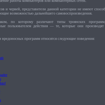
ение работы компьютеров или компьютерных сетей.
сов и червей, представители данной категории не имеют способ
ающие возможностью дальнейшего самовоспроизведения.
ком, по которому различают типы троянских программ
ные пользователем действия — те, которые они производят
и вредоносных программ относятся следующие поведения:
mb
oader
r
hief
r
m