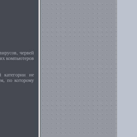
вирусов, червей
гих компьютеров
й категории не
м, по которому