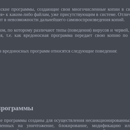
нские программы, создающие свои многочисленные копии в си
» к каким-либо файлам, уже присутствующим в системе. Отлич
ит в невозможности дальнейшего самовоспроизведения копий.
м, по которому различают типы (поведения) вирусов и червей, 
ия, т.е. как вредоносная программа передает свою копию по
и вредоносных программ относятся следующие поведения:
программы
е программы созданы для осуществления несанкционированных
вленных на уничтожение, блокирование, модификацию ил