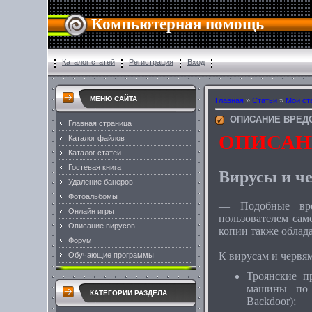
Компьютерная помощь
Каталог статей
Регистрация
Вход
МЕНЮ САЙТА
Главная
»
Статьи
»
Мои ст
ОПИСАНИЕ ВРЕД
Главная страница
ОПИСАН
Каталог файлов
Каталог статей
Гостевая книга
Вирусы и ч
Удаление банеров
Фотоальбомы
— Подобные вре
Онлайн игры
пользователем са
Описание вирусов
копии также облад
Форум
К вирусам и червям
Обучающие программы
Троянские п
машины по 
КАТЕГОРИИ РАЗДЕЛА
Backdoor);