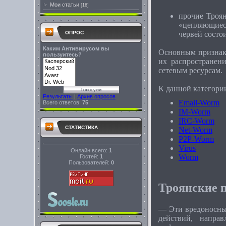
Мои статьи
[16]
прочие Троя
«цепляющиеся
червей состо
ОПРОС
Каким Антивирусом вы
Основным признако
пользуитесь?
их распространен
сетевым ресурсам.
К данной категори
Результаты
|
Архив опросов
Email-Worm
Всего ответов:
75
IM-Worm
IRC-Worm
СТАТИСТИКА
Net-Worm
P2P-Worm
Virus
Онлайн всего:
1
Worm
Гостей:
1
Пользователей:
0
Троянские 
— Эти вредоносны
действий, напра