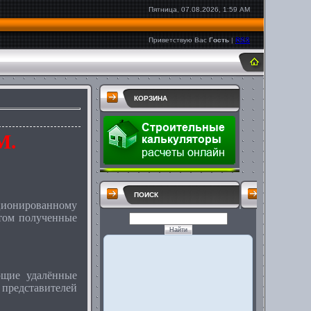
Пятница, 07.08.2026, 1:59 AM
Приветствую Вас
Гость
|
RSS
КОРЗИНА
М.
ПОИСК
ионированному
том полученные
ющие удалённые
редставителей