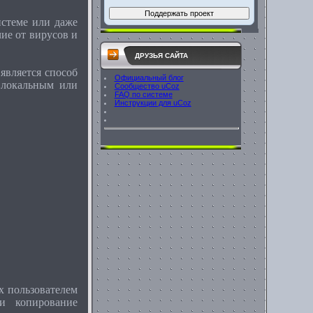
стеме или даже
ие от вирусов и
ДРУЗЬЯ САЙТА
является способ
Официальный блог
 локальным или
Сообщество uCoz
FAQ по системе
Инструкции для uCoz
 пользователем
и копирование