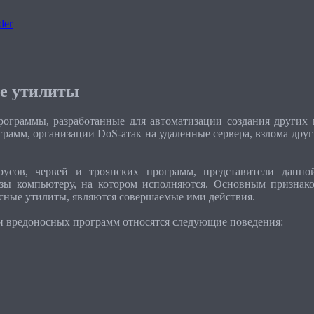
der
е утилиты
граммы, разработанные для автоматизации создания других 
грамм, организации DoS-атак на удаленные сервера, взлома дру
усов, червей и троянских программ, представители данно
озы компьютеру, на котором исполняются. Основным признако
сные утилиты, являются совершаемые ими действия.
и вредоносных программ относятся следующие поведения: