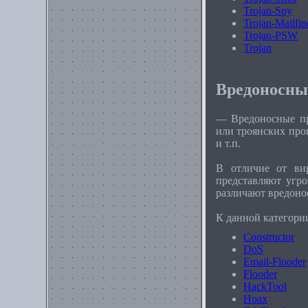
Trojan-Spy
Trojan-Mailfin
Trojan-PSW
Trojan
Вредоносны
— Вредоносные про
или троянских про
и т.п.
В отличие от вир
представляют угр
различают вредоно
К данной категори
Constructor
DoS
Email-Flooder
Flooder
HackTool
Hoax