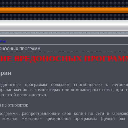
атьи
ОНОСНЫХ ПРОГРАММ
ИЕ ВРЕДОНОСНЫХ ПРОГРАМ
ерви
доносные программы обладают способностью к несанкц
моразмножению в компьютерах или компьютерных сетях, при э
ают этой возможностью.
 не относятся:
рограммы, распространяющие свои копии по сети и заража
команде «хозяина» вредоносной программы (целый ряд п